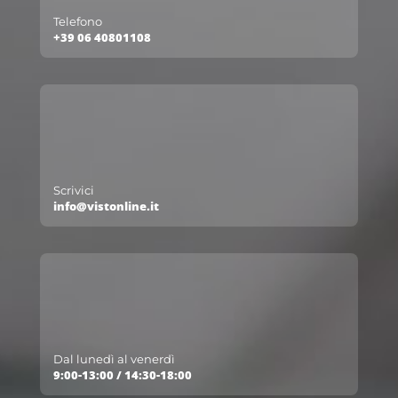
Telefono
+39 06 40801108
Scrivici
info@vistonline.it
Dal lunedì al venerdì
9:00-13:00 / 14:30-18:00