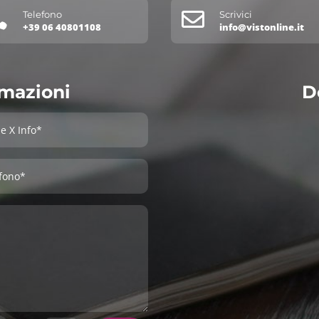


Telefono
Scrivici
+39 06 40801108
info@vistonline.it
rmazioni
D