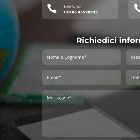

Telefono
+39 06 43598913
Richiedici info