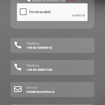
Accetto le condizioni sulla
privacy

Telefono
+39 06 43598913

Telefono
+39 06 40801108

Scrivici
info@vistonline.it