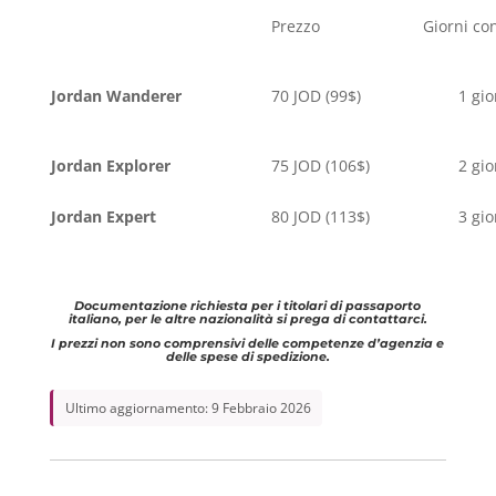
Prezzo
Giorni con
Jordan Wanderer
70 JOD (99$)
1 gior
Jordan Explorer
75 JOD (106$)
2 gior
Jordan Expert
80 JOD (113$)
3 gior
Documentazione richiesta per i titolari di passaporto
italiano, per le altre nazionalità si prega di contattarci.
I prezzi non sono comprensivi delle competenze d’agenzia e
delle spese di spedizione.
Ultimo aggiornamento: 9 Febbraio 2026