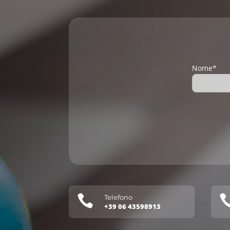
Nome*

Telefono
+39 06 43598913