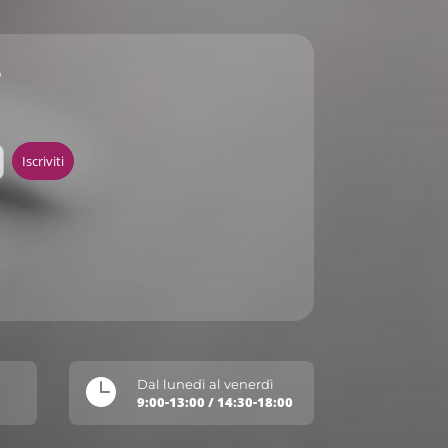
r

Dal lunedì al venerdì
9:00-13:00 / 14:30-18:00