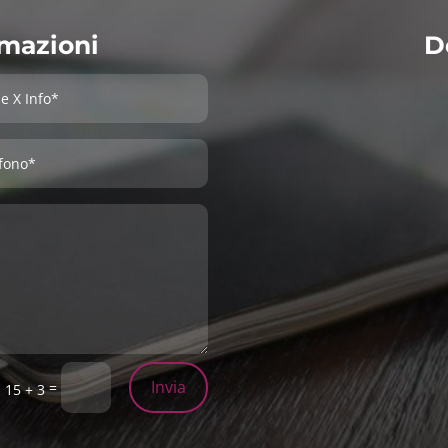
rmazioni
D
Invia
=
15 + 3