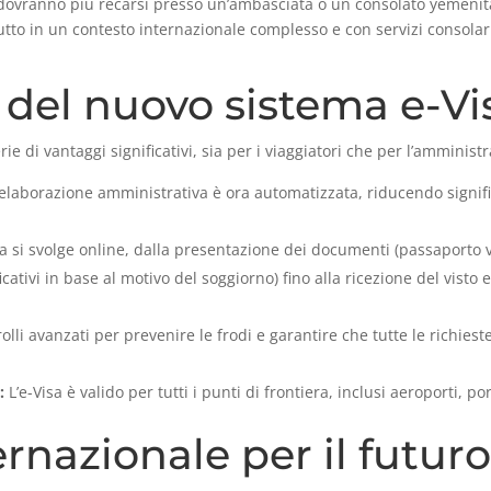
 dovranno più recarsi presso un’ambasciata o un consolato yemenit
utto in un contesto internazionale complesso e con servizi consolari 
 del nuovo sistema e-V
rie di vantaggi significativi, sia per i viaggiatori che per l’amminis
’elaborazione amministrativa è ora automatizzata, riducendo signif
a si svolge online, dalla presentazione dei documenti (passaporto v
cativi in base al motivo del soggiorno) fino alla ricezione del visto e
olli avanzati per prevenire le frodi e garantire che tutte le richieste
:
L’e-Visa è valido per tutti i punti di frontiera, inclusi aeroporti, por
rnazionale per il futur