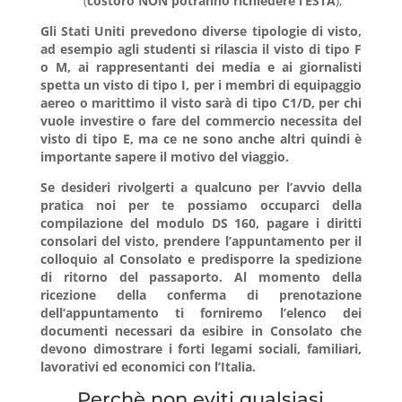
(
costoro NON potranno richiedere l’ESTA
);
Gli Stati Uniti prevedono diverse tipologie di visto,
ad esempio agli studenti si rilascia il visto di tipo F
o M, ai rappresentanti dei media e ai giornalisti
spetta un visto di tipo I, per i membri di equipaggio
aereo o marittimo il visto sarà di tipo C1/D, per chi
vuole investire o fare del commercio necessita del
visto di tipo E, ma ce ne sono anche altri quindi è
importante sapere il motivo del viaggio.
Se desideri rivolgerti a qualcuno per l’avvio della
pratica
noi per te
possiamo occuparci della
compilazione del modulo DS 160, pagare i diritti
consolari del visto, prendere l’appuntamento per il
colloquio al Consolato e predisporre la spedizione
di ritorno del passaporto. Al momento della
ricezione della conferma di prenotazione
dell’appuntamento ti forniremo l’elenco dei
documenti necessari da esibire in Consolato che
devono dimostrare i forti legami sociali, familiari,
lavorativi ed economici con l’Italia.
Perchè non eviti qualsiasi