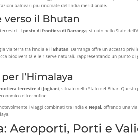
tazioni balneari più rinomate dell’India meridionale.
 verso il Bhutan
errestri. Il
posto di frontiera di Darranga
, situato nello Stato dell
 via terra tra l’India e il
Bhutan
. Darranga offre un accesso privi
icca biodiversità e le riserve naturali, rappresentando un punto di g
a per l’Himalaya
frontiera terrestre di Jogbani
, situato nello Stato del Bihar. Questo 
economico oltreconfine.
ta notevolmente i viaggi combinati tra India e
Nepal
, offrendo una via
laya.
 Aeroporti, Porti e Vali