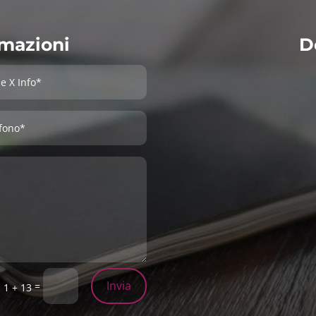
rmazioni
D
Invia
=
1 + 13