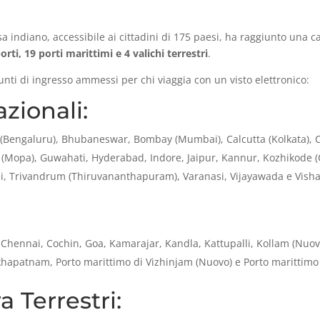
ndiano, accessibile ai cittadini di 175 paesi, ha raggiunto una cap
rti, 19 porti marittimi e 4 valichi terrestri
.
punti di ingresso ammessi per chi viaggia con un visto elettronico:
zionali:
Bengaluru), Bhubaneswar, Bombay (Mumbai), Calcutta (Kolkata), C
 (Mopa), Guwahati, Hyderabad, Indore, Jaipur, Kannur, Kozhikode (
alli, Trivandrum (Thiruvananthapuram), Varanasi, Vijayawada e Vis
 Chennai, Cochin, Goa, Kamarajar, Kandla, Kattupalli, Kollam (Nuo
khapatnam, Porto marittimo di Vizhinjam (Nuovo) e Porto marittimo 
a Terrestri: