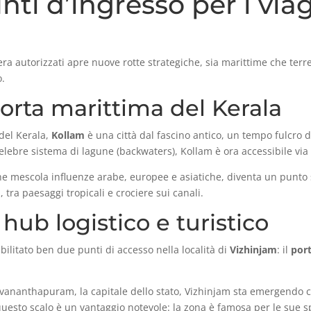
nti d’ingresso per i via
era autorizzati apre nuove rotte strategiche, sia marittime che terres
o.
porta marittima del Kerala
 del Kerala,
Kollam
è una città dal fascino antico, un tempo fulcro
lebre sistema di lagune (backwaters), Kollam è ora accessibile via 
che mescola influenze arabe, europee e asiatiche, diventa un punto 
, tra paesaggi tropicali e crociere sui canali.
hub logistico e turistico
ilitato ben due punti di accesso nella località di
Vizhinjam
: il
por
uvananthapuram, la capitale dello stato, Vizhinjam sta emergendo 
i questo scalo è un vantaggio notevole: la zona è famosa per le sue sp