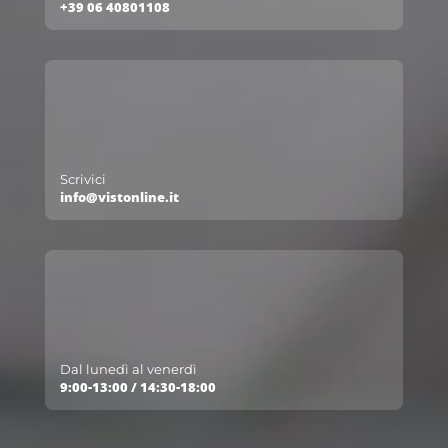
+39 06 40801108
Scrivici
info@vistonline.it
Dal lunedì al venerdì
9:00-13:00 / 14:30-18:00