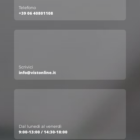
Telefono
+39 06 40801108
Scrivici
info@vistonline.it
Dal lunedì al venerdì
9:00-13:00 / 14:30-18:00